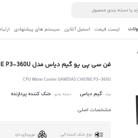
لات
لیست قیمت
اسمبل آنلاین
سیستم های پیشنهادی
ارتباط
فن سی پی یو گیم دیاس مدل GAMDIAS CHIONE P3-360U
CPU Water Cooler GAMDIAS CHIONE P3-360U
گیم دیاس
خنک کننده پردازنده
برند :
دسته بندی :
مشخصات اصلی
نوع خنک کننده:
آبی
نورپردازی:
دارد