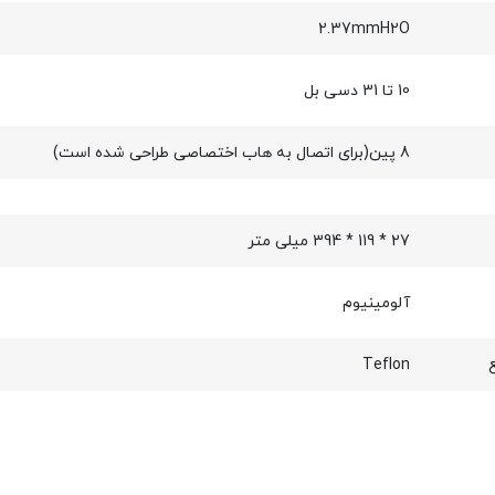
2.37mmH2O
10 تا 31 دسی بل
8 پین(برای اتصال به هاب اختصاصی طراحی شده است)
27 * 119 * 394 میلی متر
آلومینیوم
Teflon