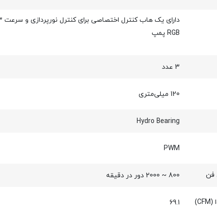
RGB پمپ
3 عدد
120 میلی‌متری
Hydro Bearing
PWM
فن
800 ~ 2000 دور در دقیقه
C)
69.1