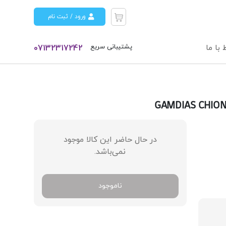
ورود / ثبت نام
پشتیبانی سریع
 با ما
07132317242
در حال حاضر این کالا موجود
نمی‌باشد.
ناموجود