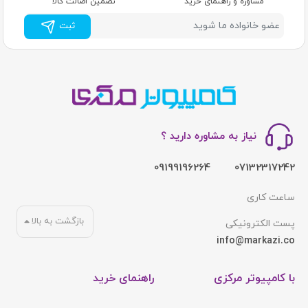
مشاوره و راهنمای خرید
تضمین اصالت کالا
ثبت
نیاز به مشاوره دارید ؟
09199196264
07132317242
ساعت کاری
بازگشت به بالا
پست الکترونیکی
info@markazi.co
با کامپیوتر مرکزی
راهنمای خرید