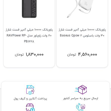
پاوربانک 10000 میلی آمپر فست شارژ
پاوربانک 10000 میلی آمپر فست شارژ
30 وات باسئوس Baseus Qpow 2
20 وات راوپاور مدل RAVPower RP-
PB1228
1,830,000
4,560,000
تومان
تومان
ارسال سریع به سراسر کشور
پرداخت آنلاین و کیف پول