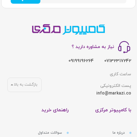
نیاز به مشاوره دارید ؟
09199196264
07132317242
ساعت کاری
بازگشت به بالا
پست الکترونیکی
info@markazi.co
با کامپیوتر مرکزی
راهنمای خرید
درباره ما
سوالات متداول