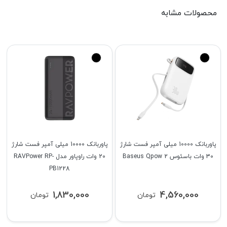
محصولات مشابه
پاوربانک 10000 میلی آمپر فست شارژ
پاوربانک 10000 میلی آمپر فست شارژ
30 وات باسئوس Baseus Qpow 2
20 وات راوپاور مدل RAVPower RP-
PB1228
1,830,000
4,560,000
تومان
تومان