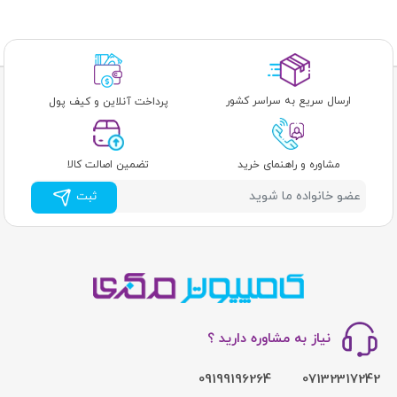
ارسال سریع به سراسر کشور
پرداخت آنلاین و کیف پول
مشاوره و راهنمای خرید
تضمین اصالت کالا
ثبت
نیاز به مشاوره دارید ؟
09199196264
07132317242