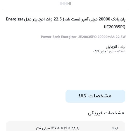
پاوربانک 20000 میلی آمپر فست شارژ 22.5 وات انرجایزر مدل Energizer
UE20035PQ
Power Bank Energizer UE20035PQ 20000mAh 22.5W
برند :
انرجایزر
دسته بندی :
پاوربانک
مشخصات کالا
مشخصات فیزیکی
28.8 × 69 × 147.5 میلی‌ متر
ابعاد