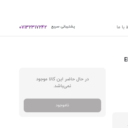
ورود / ثبت نام
پشتیبانی سریع
 با ما
07132317242
در حال حاضر این کالا موجود
نمی‌باشد.
ناموجود