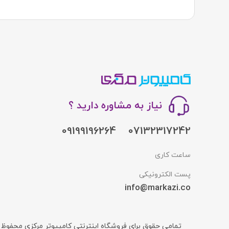
نیاز به مشاوره دارید ؟
09199196264
07132317242
ساعت کاری
پست الکترونیکی
info@markazi.co
تمامی حقوق برای فروشگاه اینترنتی کامپیوتر مرکزی محفوظ