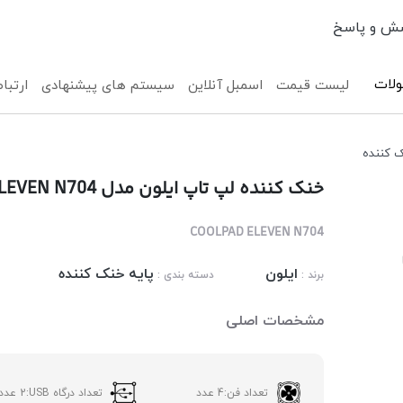
ش و پاسخ
لات
لیست قیمت
اسمبل آنلاین
سیستم های پیشنهادی
ارتباط
ک کننده
خنک کننده لپ تاپ ایلون مدل ELEVEN N704
COOLPAD ELEVEN N704
ایلون
پایه خنک کننده
برند :
دسته بندی :
مشخصات اصلی
تعداد فن:
4 عدد
تعداد درگاه USB:
2 عدد