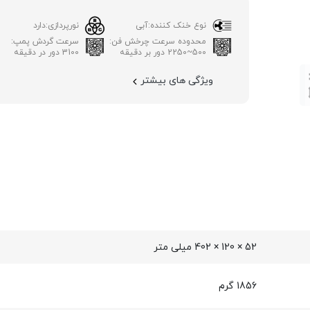
نوع خنک کننده:
آبی
نورپردازی:
دارد
محدوده سرعت چرخش فن:
سرعت گردش پمپ:
500~2250 دور بر دقیقه
3100 دور در دقیقه
ویژگی های بیشتر
52 × 120 × 402 میلی‌ متر
1856 گرم