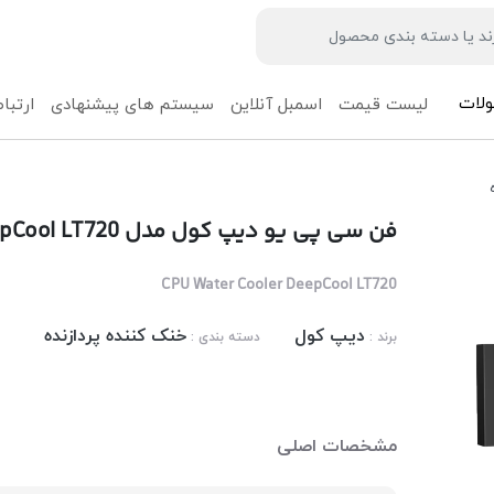
لات
لیست قیمت
اسمبل آنلاین
سیستم های پیشنهادی
ارتباط
فن سی پی یو دیپ کول مدل DeepCool LT720
CPU Water Cooler DeepCool LT720
دیپ کول
خنک کننده پردازنده
برند :
دسته بندی :
مشخصات اصلی