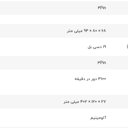
4Pin
68 × 80 × 94 میلی‌ متر
19 دسی بل
3Pin
3100 دور در دقیقه
27 × 120 × 402 میلی‌ متر
آلومینیم