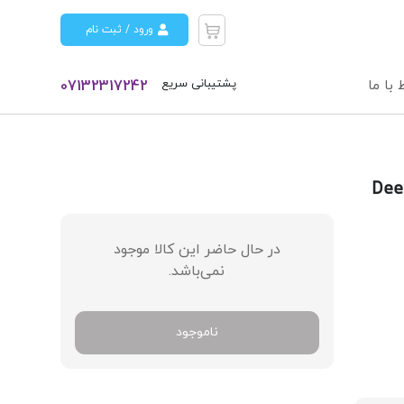
ورود / ثبت نام
پشتیبانی سریع
 با ما
07132317242
در حال حاضر این کالا موجود
نمی‌باشد.
ناموجود