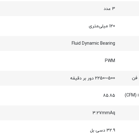
3 عدد
120 میلی‌متری
Fluid Dynamic Bearing
PWM
فن
500~2250 دور بر دقیقه
C)
85.85
3.27mmAq
32.9 دسی بل