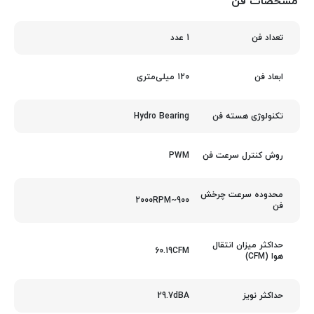
مشخصات فن
1 عدد
تعداد فن
120 میلی‌متری
ابعاد فن
Hydro Bearing
تکنولوژی هسته فن
PWM
روش کنترل سرعت فن
محدوده سرعت چرخش
900~2000RPM
فن
حداکثر میزان انتقال
60.19CFM
هوا (CFM)
29.7dBA
حداکثر نویز