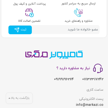
ارسال سریع به سراسر کشور
پرداخت آنلاین و کیف پول
مشاوره و راهنمای خرید
تضمین اصالت کالا
ثبت
نیاز به مشاوره دارید ؟
09199196264
07132317242
ساعت کاری
بازگشت به بالا
پست الکترونیکی
info@markazi.co