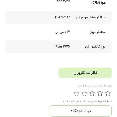
66.47CFM
هوا (CFM)
2.04mmAq
حداکثر فشار هوای فن
29 دسی بل
حداکثر نویز
4pin PWM
نوع کانکتور فن
نظرات کاربران
هنوز امتیازی ثبت نشده است
شما هم درباره این کالا نظر خود را ثبت کنید
ثبت دیدگاه