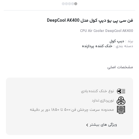
فن سی پی یو دیپ کول مدل DeepCool AK400
CPU Air Cooler DeepCool AK400
برند :
دیپ کول
دسته بندی :
خنک کننده پردازنده
مشخصات اصلی
نوع خنک کننده:
بادی
نورپردازی:
ندارد
محدوده سرعت چرخش فن:
500 تا 1850 دور بر دقیقه
ویژگی های بیشتر