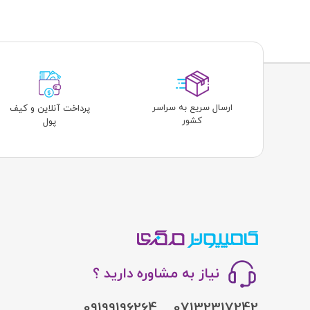
ارسال سریع به سراسر
پرداخت آنلاین و کیف
کشور
پول
نیاز به مشاوره دارید ؟
09199196264
07132317242