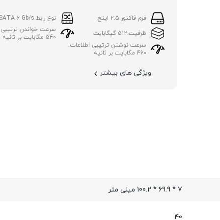
فرم فاکتور:
2.5 اینچ
نوع رابط:
SATA 6 Gb/s
سرعت خواندن ترتیبی ا
ظرفیت:
512 گیگابایت
540 مگابایت بر ثانیه
سرعت نوشتن ترتیبی اطلاعات:
460 مگابایت بر ثانیه
ویژگی های بیشتر
7 * 69.9 * 100.2 میلی متر
40