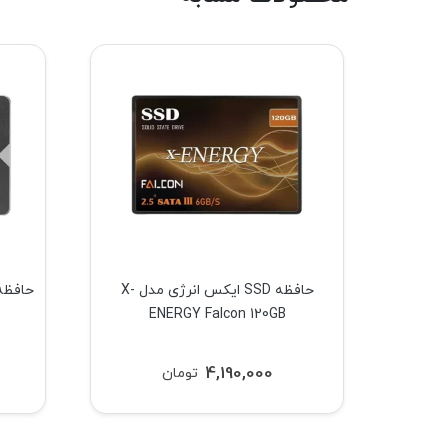
حافظه SSD ایکس انرژی مدل X-
حافظه SSD ایکس انرژی مدل X-
ENERGY Falcon 120GB
E
4,190,000
تومان