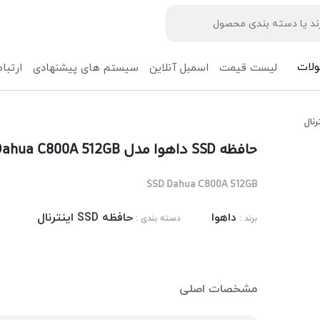
لات
لیست قیمت
اسمبل آنلاین
سیستم های پیشنهادی
ارتباط
حافظه SSD داهوا مدل Dahua C800A 512GB
SSD Dahua C800A 512GB
داهوا
حافظه SSD اینترنال
برند :
دسته بندی :
مشخصات اصلی