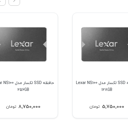
حافظه SSD لکسار مدل Lexar NS100
حافظه SSD لکسار مدل 
256GB
128GB
8,750,000
5,750,000
تومان
تومان