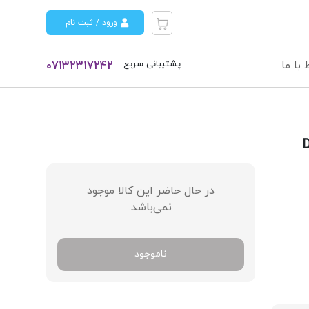
ورود / ثبت نام
پشتیبانی سریع
 با ما
07132317242
در حال حاضر این کالا موجود
نمی‌باشد.
ناموجود