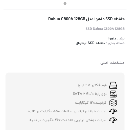
حافظه SSD داهوا مدل Dahua C800A 128GB
SSD Dahua C800A 128GB
برند :
داهوا
دسته بندی :
حافظه SSD اینترنال
مشخصات اصلی
فرم فاکتور:
2.5 اینچ
نوع رابط:
SATA 6 Gb/s
ظرفیت:
128 گیگابایت
سرعت خواندن ترتیبی اطلاعات:
550 مگابایت بر ثانیه
سرعت نوشتن ترتیبی اطلاعات:
460 مگابایت بر ثانیه