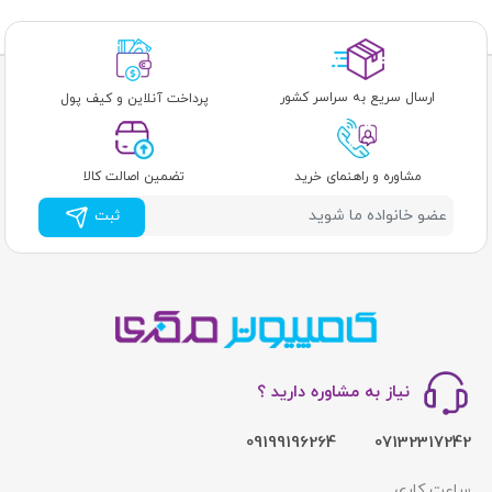
ارسال سریع به سراسر کشور
پرداخت آنلاین و کیف پول
مشاوره و راهنمای خرید
تضمین اصالت کالا
ثبت
نیاز به مشاوره دارید ؟
09199196264
07132317242
ساعت کاری