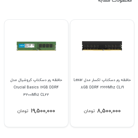
محصولات مشابه
حافظه رم دسکتاپ لکسار مدل Lexar
حافظه رم دسکتاپ کروشیال مدل
Crucial Basics 16GB DDR4
8GB DDR4 2666Mhz CL19
3200Mhz CL22
19,500,000
8,500,000
تومان
تومان