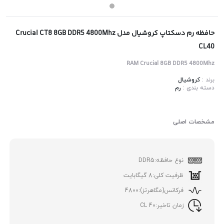
حافظه رم دسکتاپ کروشیال مدل Crucial CT8 8GB DDR5 4800Mhz
CL40
RAM Crucial 8GB DDR5 4800Mhz
برند :
کروشیال
دسته بندی :
رم
مشخصات اصلی
نوع حافظه:
DDR5
ظرفیت کلی:
8 گیگابایت
فرکانس(مگاهرتز):
4800
زمان تاخیر:
40 CL