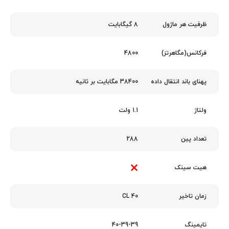
8 گیگابایت
ظرفیت هر ماژول
4800
فرکانس(مگاهرتز)
38400 مگابایت بر ثانیه
پهنای باند انتقال داده
1.1 ولت
ولتاژ
288
تعداد پین
هیت سینک
40 CL
زمان تاخیر
40-39-39
تایمینگ