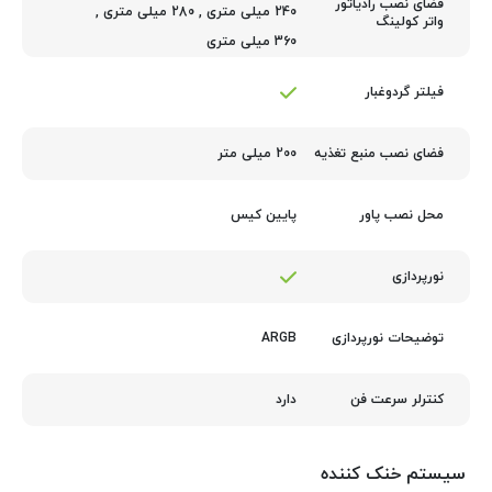
فضای نصب رادیاتور
240 میلی متری
,
280 میلی متری
,
واتر کولینگ
360 میلی متری
فیلتر گردوغبار
200 میلی متر
فضای نصب منبع تغذیه
پایین کیس
محل نصب پاور
نورپردازی
ARGB
توضیحات نورپردازی
دارد
کنترلر سرعت فن
سیستم خنک کننده