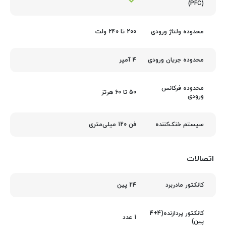
(PFC)
200 تا 240 ولت
محدوده ولتاژ ورودی
4 آمپر
محدوده جریان ورودی
محدوده فرکانس
50 تا 60 هرتز
ورودی
فن 120 میلی‌متری
سیستم خنک‌کننده
اتصالات
24 پین
کانکتور مادربرد
کانکتور پردازنده(4+4
1 عدد
پین)