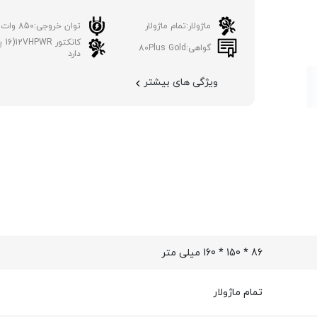
ماژولار:
تمام ماژولار
توان خروجی:
850 وات
کانکتور 12VHPWR(16 پین):
گواهی:
80Plus Gold
دارد
ویژگی های بیشتر
86 * 150 * 160 میلی متر
تمام ماژولار