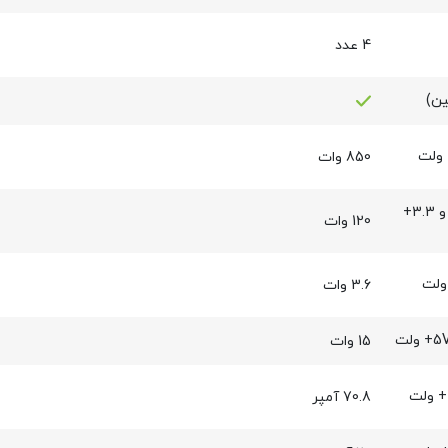
4 عدد
850 وات
توان خروجی شاخه 5+ و 3.3+
120 وات
3.6 وات
15 وات
70.8 آمپر