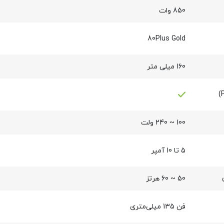
850 وات
80Plus Gold
160 میلی متر
100 ~ 240 ولت
5 تا 10 آمپر
50 ~ 60 هرتز
فن 135 میلی‌متری