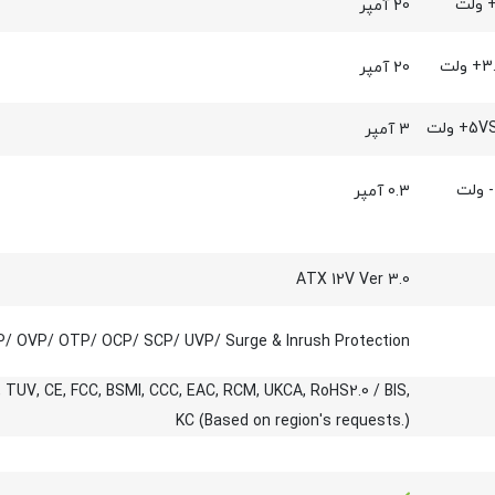
20 آمپر
20 آمپر
3 آمپر
0.3 آمپر
ATX 12V Ver 3.0
/ OVP/ OTP/ OCP/ SCP/ UVP/ Surge & Inrush Protection
 TUV, CE, FCC, BSMI, CCC, EAC, RCM, UKCA, RoHS2.0 / BIS,
KC (Based on region's requests.)