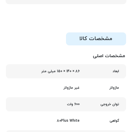
مشخصات کالا
مشخصات اصلی
86 × 140 × 150 میلی‌ متر
ابعاد
غیر ماژولار
ماژولار
600 وات
توان خروجی
80Plus White
گواهی