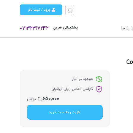
ورود / ثبت نام
پشتیبانی سریع
 با ما
07132317242
موجود در انبار
گارانتی الماس رایان ایرانیان
3,650,000
تومان
افزودن به سبد خرید