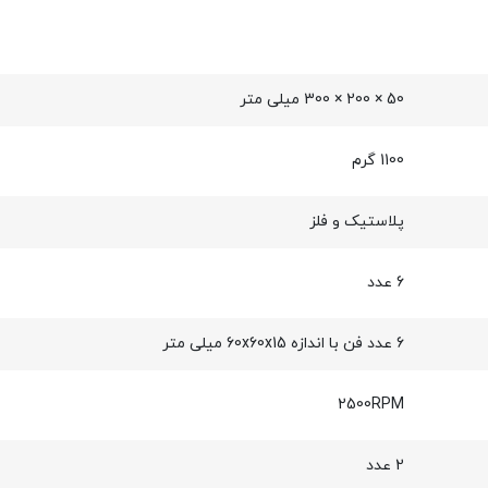
50 × 200 × 300 میلی‌ متر
1100 گرم
پلاستیک و فلز
6 عدد
6 عدد فن با اندازه 60x60x15 میلی متر
2500RPM
2 عدد