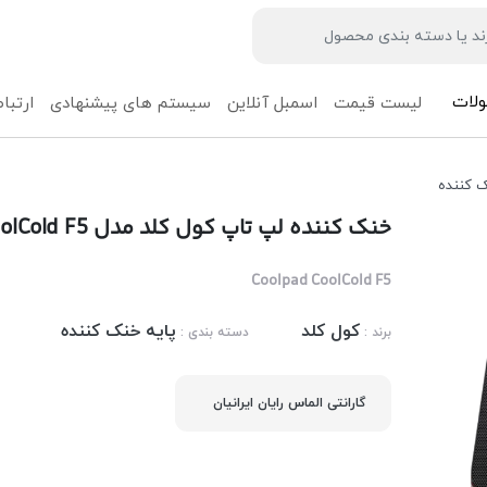
لات
لیست قیمت
اسمبل آنلاین
سیستم های پیشنهادی
ارتباط
ک کننده
خنک کننده لپ تاپ کول کلد مدل CoolCold F5
Coolpad CoolCold F5
کول کلد
پایه خنک کننده
برند :
دسته بندی :
گارانتی الماس رایان ایرانیان