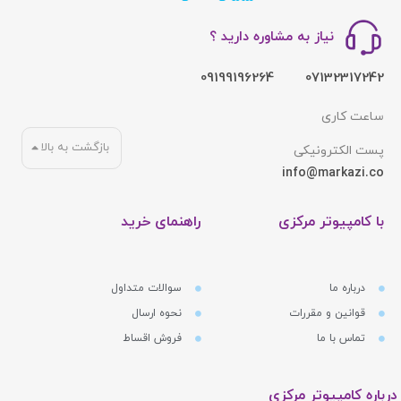
نیاز به مشاوره دارید ؟
09199196264
07132317242
ساعت کاری
بازگشت به بالا
پست الکترونیکی
info@markazi.co
با کامپیوتر مرکزی
راهنمای خرید
درباره ما
سوالات متداول
قوانین و مقررات
نحوه ارسال
تماس با ما
فروش اقساط
درباره کامپیوتر مرکزی