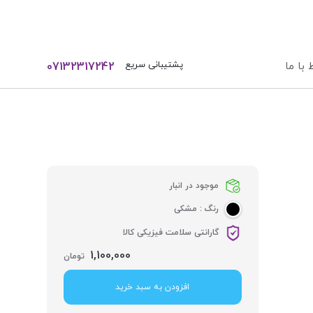
ورود / ثبت نام
پشتیبانی سریع
 با ما
07132317242
موجود در انبار
رنگ :
مشکی
گارانتی سلامت فیزیکی کالا
1,100,000
تومان
افزودن به سبد خرید