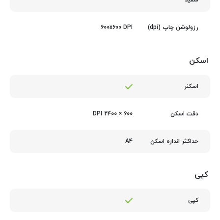
سفید
600x600 DPI
رزولوشن چاپ (dpi)
اسکن
اسکنر
600 × 2400 DPI
دقت اسکن
A4
حداکثر اندازه اسکن
کپی
کپی