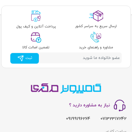
ارسال سریع به سراسر کشور
پرداخت آنلاین و کیف پول
مشاوره و راهنمای خرید
تضمین اصالت کالا
ثبت
نیاز به مشاوره دارید ؟
09199196264
07132317242
ساعت کاری