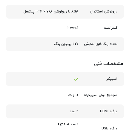
XGA با رزولوشن 768 × 1024 پیکسل
رزولوشن استاندارد
20000:1
کنتراست
1.07 بیلیون رنگ
تعداد رنگ قابل نمایش
مشخصات فنی
اسپیکر
10 وات
مجموع توان اسپیکرها
2 عدد
درگاه HDMI
1 عدد Type-A
درگاه USB