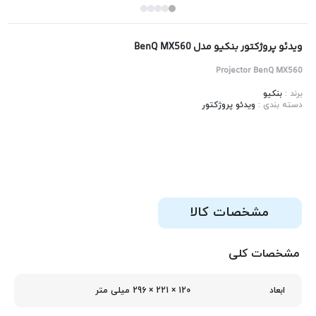
ویدئو پروژکتور بنکیو مدل BenQ MX560
Projector BenQ MX560
برند :
بنکیو
دسته بندی :
ویدئو پروژکتور
مشخصات کالا
مشخصات کلی
120 × 221 × 296 میلی‌ متر
ابعاد