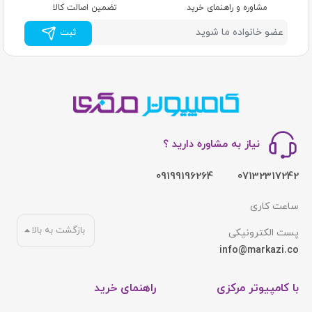
مشاوره و راهنمای خرید
تضمین اصالت کالا
ثبت
نیاز به مشاوره دارید ؟
09199196264
07132317242
ساعت کاری
بازگشت به بالا
پست الکترونیکی
info@markazi.co
با کامپیوتر مرکزی
راهنمای خرید