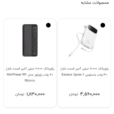
محصولات مشابه
پاوربانک 10000 میلی آمپر فست شارژ
پاوربانک 10000 میلی آمپر فست شارژ
30 وات باسئوس Baseus Qpow 2
20 وات راوپاور مدل RAVPower RP-
PB1228
1,830,000
4,560,000
تومان
تومان