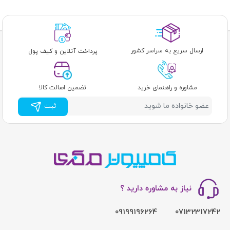
ارسال سریع به سراسر کشور
پرداخت آنلاین و کیف پول
مشاوره و راهنمای خرید
تضمین اصالت کالا
ثبت
نیاز به مشاوره دارید ؟
09199196264
07132317242