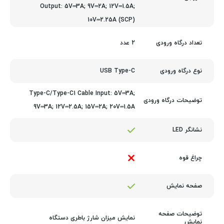
Output: 5V⎓3A; 9V⎓2A; 12V⎓1.5A;
10V⎓2.25A (SCP)
2 عدد
تعداد درگاه ورودی
USB Type-C
نوع درگاه ورودی
Type-C/Type-C1 Cable Input: 5V⎓3A;
توضیحات درگاه ورودی
9V⎓3A; 12V⎓2.5A; 15V⎓2A; 20V⎓1.5A
نشانگر LED
چراغ قوه
صفحه نمایش
توضیحات صفحه
نمایش میزان شارژ باطری دستگاه
نمایش