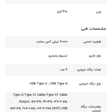
360 گرم
وزن
مشخصات فنی
20000 میلی آمپر ساعت
ظرفیت اسمی
لیتیوم پلیمری
نوع باتری
4 عدد
تعداد درگاه خروجی
USB Type-C
,
USB Type-A
نوع درگاه خروجی
Type-C/Type-C1 Cable/Type-C2 Cable
Output: 5V⎓3A; 9V⎓3A; 12V⎓2.5A;
توضیحات درگاه
15V⎓2A; 20V⎓1.5A; 10V⎓2.25A (SCP) USB
خروجی