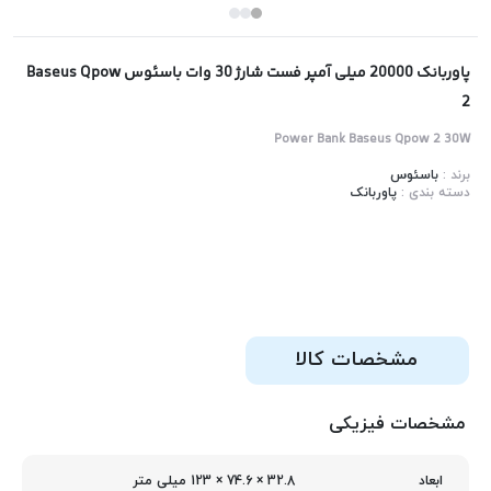
پاوربانک 20000 میلی آمپر فست شارژ 30 وات باسئوس Baseus Qpow
2
Power Bank Baseus Qpow 2 30W
برند :
باسئوس
دسته بندی :
پاوربانک
مشخصات کالا
مشخصات فیزیکی
32.8 × 74.6 × 123 میلی‌ متر
ابعاد