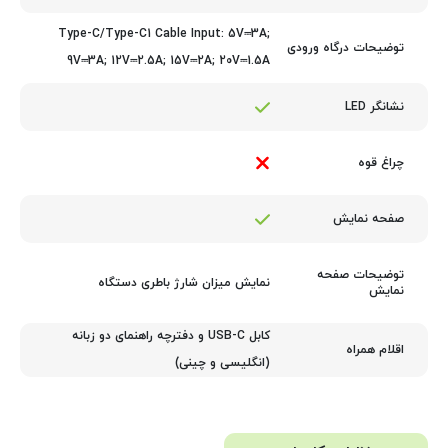
Type-C/Type-C1 Cable Input: 5V⎓3A;
توضیحات درگاه ورودی
9V⎓3A; 12V⎓2.5A; 15V⎓2A; 20V⎓1.5A
نشانگر LED
چراغ قوه
صفحه نمایش
توضیحات صفحه
نمایش میزان شارژ باطری دستگاه
نمایش
کابل USB-C و دفترچه راهنمای دو زبانه
اقلام همراه
(انگلیسی و چینی)