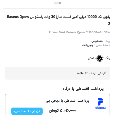
پاوربانک 10000 میلی آمپر فست شارژ 30 وات باسئوس Baseus Qpow
2
Power Bank Baseus Qpow 2 10000mAh 30W
برند :
باسئوس
دسته بندی :
پاوربانک
رنگ :
مشکی
گارانتی آونگ 24 ماهه
پرداخت اقساطی با درگاه
پرداخت اقساطی با دیجی پی
5,016,000
تومان
افزودن به سبد خرید