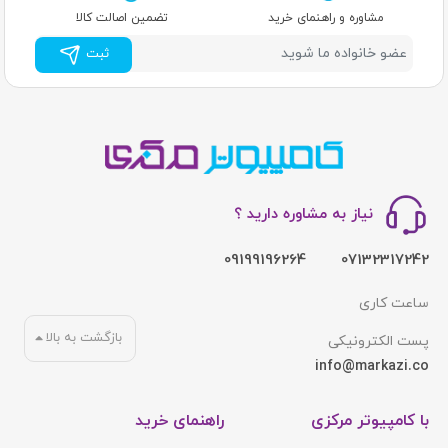
مشاوره و راهنمای خرید
تضمین اصالت کالا
ثبت
نیاز به مشاوره دارید ؟
09199196264
07132317242
ساعت کاری
بازگشت به بالا
پست الکترونیکی
info@markazi.co
با کامپیوتر مرکزی
راهنمای خرید