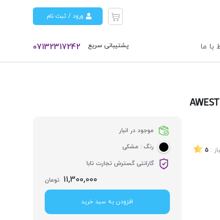
ورود / ثبت نام
پشتیبانی سریع
 با ما
07132317242
موجود در انبار
رنگ :
مشکی
از :
5
گارانتی گسترش تجارت تابا
11,300,000
تومان
افزودن به سبد خرید