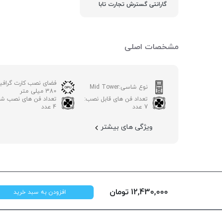
گارانتی گسترش تجارت تابا
مشخصات اصلی
فضای نصب کارت گرافی
نوع شاسی:
Mid Tower
380 میلی متر
تعداد فن های قابل نصب:
تعداد فن های نصب شد
7 عدد
4 عدد
ویژگی های بیشتر
12,430,000
تومان
افزودن به سبد خرید