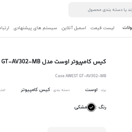
لات
لیست قیمت
اسمبل آنلاین
سیستم های پیشنهادی
ارتباط
کیس کامپیوتر اوست مدل AWEST GT-AV302-MB
Case AWEST GT-AV302-MB
اوست
کیس کامپیوتر
برند :
دسته بندی :
امتی
رنگ :
مشکی