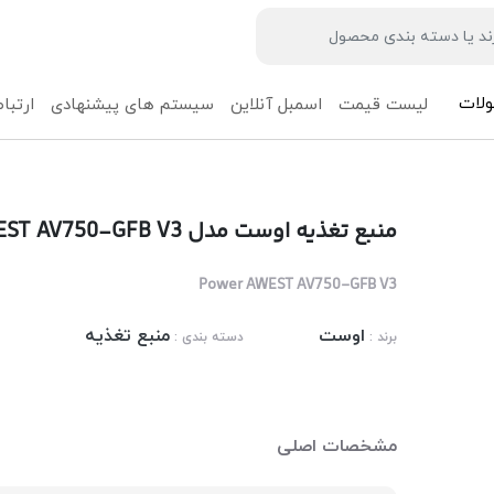
لات
لیست قیمت
اسمبل آنلاین
سیستم های پیشنهادی
ارتباط
منبع تغذیه اوست مدل AWEST AV750-GFB V3
Power AWEST AV750-GFB V3
اوست
منبع تغذیه
برند :
دسته بندی :
مشخصات اصلی