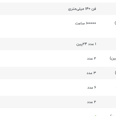
فن 140 میلی‌متری
100000 ساعت
1 عدد 24پین
2 عدد
3 عدد
6 عدد
2 عدد