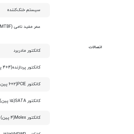
سیستم خنک‌کننده
عمر مفید نامی (MTBF)
اتصالات
کانکتور مادربرد
کانکتور پردازنده(4+4 پین)
کانکتور PCIE(6+2 پین)
کانکتور SATA(15 پین)
کانکتور Molex(4 پین)