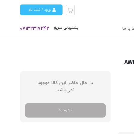
ورود / ثبت نام
پشتیبانی سریع
 با ما
07132317242
در حال حاضر این کالا موجود
نمی‌باشد.
ناموجود