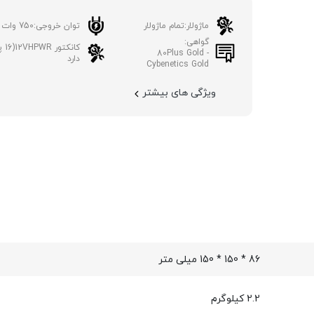
ماژولار:
تمام ماژولار
توان خروجی:
750 وات
گواهی:
کانکتور 12VHPWR(16 پین):
80Plus Gold -
دارد
Cybenetics Gold
ویژگی های بیشتر
86 * 150 * 150 میلی متر
2.2 کیلوگرم