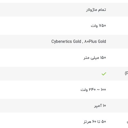
تمام ماژولار
750 وات
Cybenetics Gold
,
80Plus Gold
150 میلی متر
100 ~ 240 ولت
10 آمپر
50 تا 60 هرتز