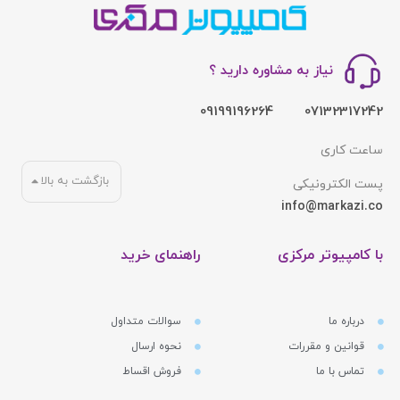
نیاز به مشاوره دارید ؟
09199196264
07132317242
ساعت کاری
بازگشت به بالا
پست الکترونیکی
info@markazi.co
با کامپیوتر مرکزی
راهنمای خرید
درباره ما
سوالات متداول
قوانین و مقررات
نحوه ارسال
تماس با ما
فروش اقساط