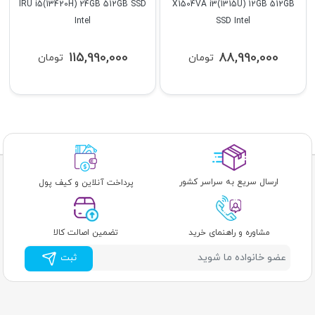
IRU i5(13420H) 24GB 512GB SSD
X1504VA i3(1315U) 12GB 512GB
Intel
SSD Intel
115,990,000
88,990,000
تومان
تومان
ارسال سریع به سراسر کشور
پرداخت آنلاین و کیف پول
مشاوره و راهنمای خرید
تضمین اصالت کالا
ثبت