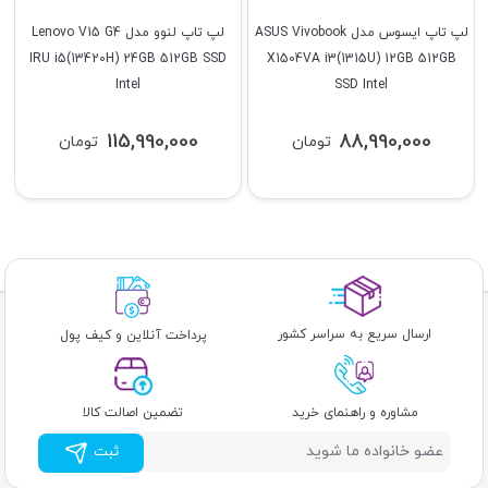
لپ تاپ ایسوس مدل ASUS Vivobook
لپ تاپ لنوو مدل Lenovo V15 G4
IRU i5(13420H) 24GB 512GB SSD
X1504VA i3(1315U) 12GB 512GB
Intel
SSD Intel
115,990,000
88,990,000
تومان
تومان
ارسال سریع به سراسر کشور
پرداخت آنلاین و کیف پول
مشاوره و راهنمای خرید
تضمین اصالت کالا
ثبت