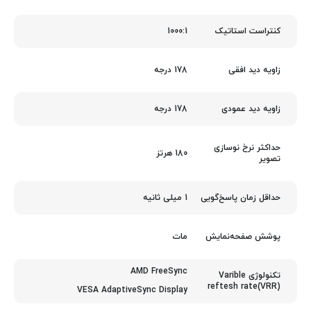
1000:1
کنتراست استاتیک
178 درجه
زاویه دید افقی
178 درجه
زاویه دید عمودی
حداکثر نرخ نوسازی
180 هرتز
تصویر
1 میلی ثانیه
حداقل زمان پاسخ‌گویی
مات
پوشش صفحه‌نمایش
AMD FreeSync
تکنولوژی Varible
reftesh rate(VRR)
VESA AdaptiveSync Display