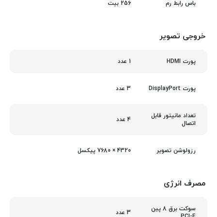
256 بیت
باس رابط رم
خروجی تصویر
1 عدد
پورت HDMI
3 عدد
پورت DisplayPort
تعداد مانیتور قابل
4 عدد
اتصال
4320 × 7680 پیکسل
رزولوشن تصویر
مصرف انرژی
سوکت برق 8 پین
3 عدد
PCI-E