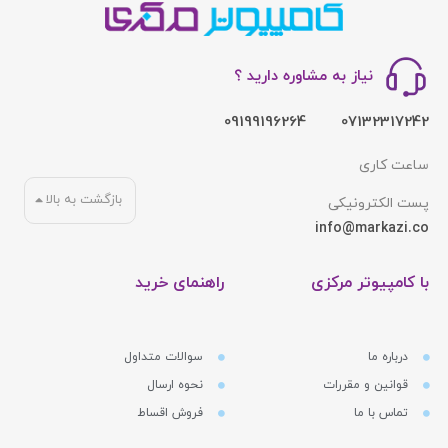
نیاز به مشاوره دارید ؟
09199196264
07132317242
ساعت کاری
بازگشت به بالا
پست الکترونیکی
info@markazi.co
با کامپیوتر مرکزی
راهنمای خرید
درباره ما
سوالات متداول
قوانین و مقررات
نحوه ارسال
تماس با ما
فروش اقساط