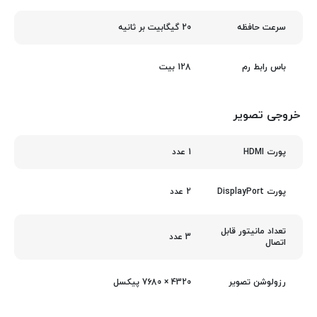
20 گیگابیت بر ثانیه
سرعت حافظه
128 بیت
باس رابط رم
خروجی تصویر
1 عدد
پورت HDMI
2 عدد
پورت DisplayPort
تعداد مانیتور قابل
3 عدد
اتصال
4320 × 7680 پیکسل
رزولوشن تصویر