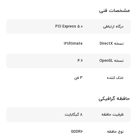
مشخصات فنی
PCI Express 5.0
درگاه ارتباطی
12Ultimate
نسخه DirectX
4.6
نسخه OpenGL
3 فن
خنک‌ کننده
حافظه گرافیکی
8 گیگابایت
ظرفیت حافظه
GDDR6
نوع حافظه