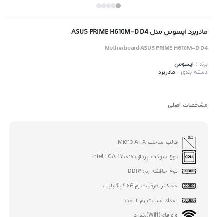
مادربرد ایسوس مدل ASUS PRIME H610M-D D4
Motherboard ASUS PRIME H610M-D D4
برند :
ایسوس
دسته بندی :
مادربرد
مشخصات اصلی
قالب ساخت:
Micro-ATX
نوع سوکت پردازنده:
Intel LGA 1700
نوع حافظه رم:
DDR4
حداکثر ظرفیت رم:
64 گیگابایت
تعداد اسلات رم:
2 عدد
وای‌فای(Wifi):
ندارد