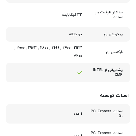
حداکثر ظرفیت هر
32 گیگابایت
اسلات
دو کاناله
پیکربندی رم
,
3000
,
2933
,
2800
,
2666
,
2400
,
2133
فرکانس رم
3200
پشتیبانی از INTEL
XMP
اسلات توسعه
اسلات PCI Express
1 عدد
X1
اسلات PCI Express
1 عدد