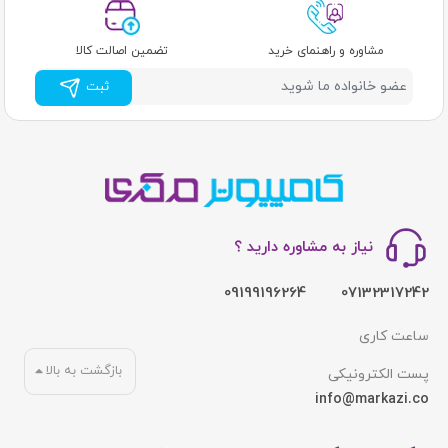
مشاوره و راهنمای خرید
تضمین اصالت کالا
ثبت
نیاز به مشاوره دارید ؟
09199196264
07132317242
ساعت کاری
بازگشت به بالا
پست الکترونیکی
info@markazi.co