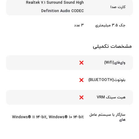
Realtek 7.1 Surround Sound High
کارت صدا
Definition Audio CODEC
3 عدد
جک 3.5 میلیمتری
مشخصات تکمیلی
وای‌فای(Wifi)
بلوتوث(BLUETOOTH)
هیت سینک VRM
سازگار با سیستم عامل
Windows® 11 64-bit, Windows® 10 64-bit
های