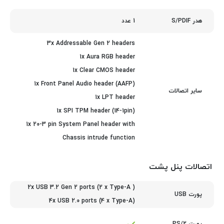
1 عدد
هدر S/PDIF
3x Addressable Gen 2 headers
1x Aura RGB header
1x Clear CMOS header
1x Front Panel Audio header (AAFP)
سایر اتصالات
1x LPT header
1x SPI TPM header (14-1pin)
1x 20-3 pin System Panel header with
Chassis intrude function
اتصالات پنل پشت
2x USB 3.2 Gen 2 ports (2 x Type-A )
پورت USB
4x USB 2.0 ports (4 x Type-A)