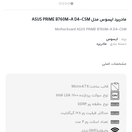
مادربرد ایسوس مدل ASUS PRIME B760M-A D4-CSM
Motherboard ASUS PRIME B760M-A D4-CSM
برند :
ایسوس
دسته بندی :
مادربرد
مشخصات اصلی
قالب ساخت:
Micro-ATX
نوع سوکت پردازنده:
Intel LGA 1700
نوع حافظه رم:
DDR4
حداکثر ظرفیت رم:
128 گیگابایت
تعداد اسلات رم:
4 عدد
وای‌فای(Wifi):
ندارد