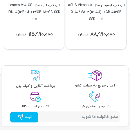
لپ تاپ ایسوس مدل ASUS Vivobook
لپ تاپ لنوو مدل Lenovo V15 G4
IRU i5(13420H) 24GB 512GB SSD
X1504VA i3(1315U) 12GB 512GB
Intel
SSD Intel
115,990,000
88,990,000
تومان
تومان
ارسال سریع به سراسر کشور
پرداخت آنلاین و کیف پول
مشاوره و راهنمای خرید
تضمین اصالت کالا
ثبت