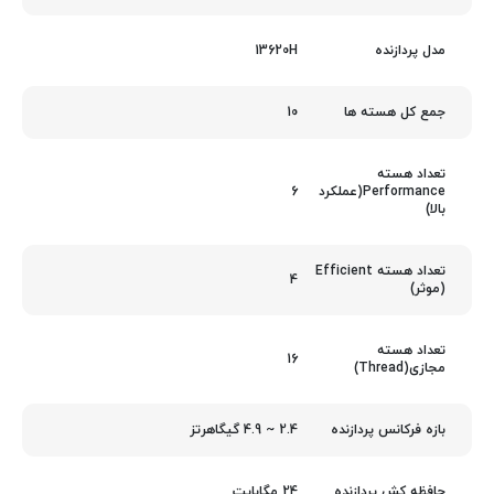
13620H
مدل پردازنده
10
جمع کل هسته ها
تعداد هسته
6
Performance(عملکرد
بالا)
تعداد هسته Efficient
4
(موثر)
تعداد هسته
16
مجازی(Thread)
2.4 ~ 4.9 گیگاهرتز
بازه فرکانس پردازنده
24 مگابایت
حافظه کش پردازنده