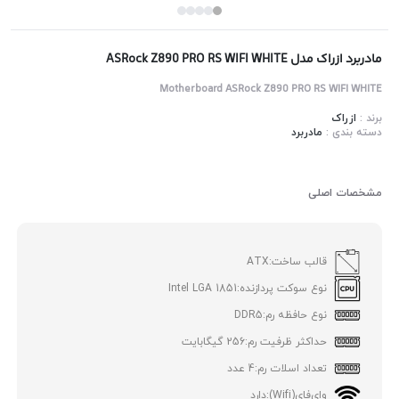
مادربرد ازراک مدل ASRock Z890 PRO RS WIFI WHITE
Motherboard ASRock Z890 PRO RS WIFI WHITE
برند :
ازراک
دسته بندی :
مادربرد
مشخصات اصلی
قالب ساخت:
ATX
نوع سوکت پردازنده:
Intel LGA 1851
نوع حافظه رم:
DDR5
حداکثر ظرفیت رم:
256 گیگابایت
تعداد اسلات رم:
4 عدد
وای‌فای(Wifi):
دارد