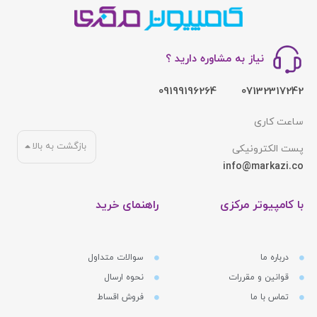
نیاز به مشاوره دارید ؟
09199196264
07132317242
ساعت کاری
بازگشت به بالا
پست الکترونیکی
info@markazi.co
با کامپیوتر مرکزی
راهنمای خرید
درباره ما
سوالات متداول
قوانین و مقررات
نحوه ارسال
تماس با ما
فروش اقساط