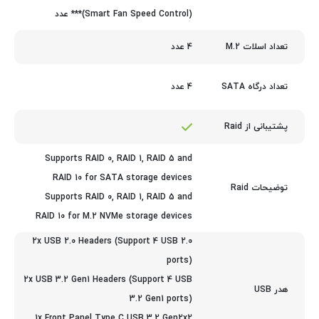
(Smart Fan Speed Control)*** عدد
4 عدد
تعداد اسلات M.2
4 عدد
تعداد درگاه SATA
پشتیبانی از Raid
Supports RAID 0, RAID 1, RAID 5 and
RAID 10 for SATA storage devices
توضیحات Raid
Supports RAID 0, RAID 1, RAID 5 and
RAID 10 for M.2 NVMe storage devices
2x USB 2.0 Headers (Support 4 USB 2.0
ports)
2x USB 3.2 Gen1 Headers (Support 4 USB
هدر USB
3.2 Gen1 ports)
1x Front Panel Type C USB 3.2 Gen2x2