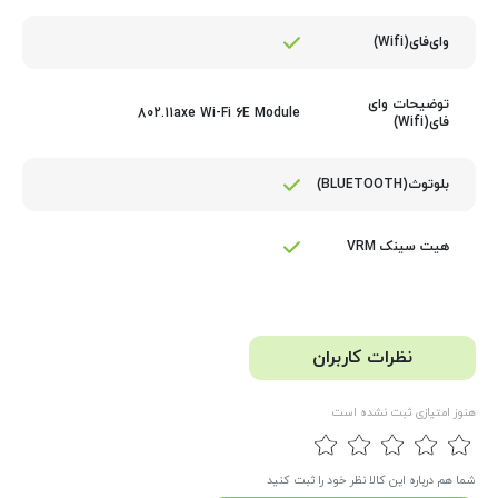
وای‌فای(Wifi)
توضیحات وای
802.11axe Wi-Fi 6E Module
فای(Wifi)
بلوتوث(BLUETOOTH)
هیت سینک VRM
نظرات کاربران
هنوز امتیازی ثبت نشده است
شما هم درباره این کالا نظر خود را ثبت کنید