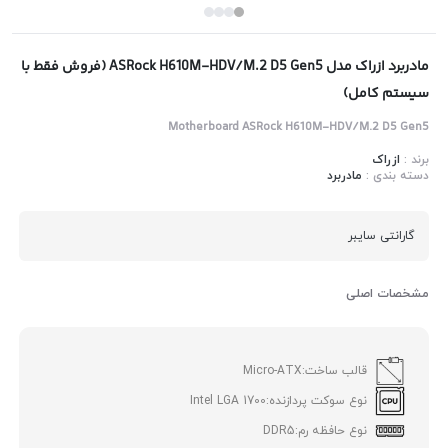
مادربرد ازراک مدل ASRock H610M-HDV/M.2 D5 Gen5 (فروش فقط با
سیستم کامل)
Motherboard ASRock H610M-HDV/M.2 D5 Gen5
برند :
ازراک
دسته بندی :
مادربرد
گارانتی سایبر
مشخصات اصلی
قالب ساخت:
Micro-ATX
نوع سوکت پردازنده:
Intel LGA 1700
نوع حافظه رم:
DDR5