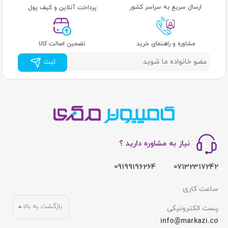
ارسال سریع به سراسر کشور
پرداخت آنلاین و کیف پول
مشاوره و راهنمای خرید
تضمین اصالت کالا
ثبت
نیاز به مشاوره دارید ؟
09199196264
07132317242
ساعت کاری
بازگشت به بالا
پست الکترونیکی
info@markazi.co