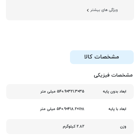
ویژگی های بیشتر
مشخصات کالا
مشخصات فیزیکی
35×321.3×540.9 میلی متر
ابعاد بدون پایه
168×418.2×540.9 میلی متر
ابعاد با پایه
2.82 کیلوگرم
وزن