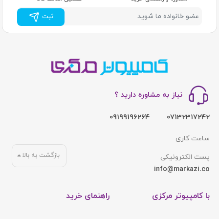
ثبت
نیاز به مشاوره دارید ؟
09199196264
07132317242
ساعت کاری
بازگشت به بالا
پست الکترونیکی
info@markazi.co
با کامپیوتر مرکزی
راهنمای خرید