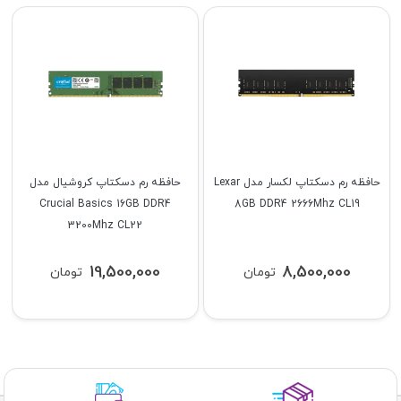
حافظه رم دسکتاپ لکسار مدل Lexar
حافظه رم دسکتاپ کروشیال مدل
Crucial Basics 16GB DDR4
8GB DDR4 2666Mhz CL19
3200Mhz CL22
19,500,000
8,500,000
تومان
تومان