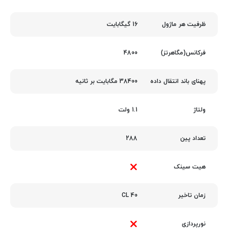
16 گیگابایت
ظرفیت هر ماژول
4800
فرکانس(مگاهرتز)
38400 مگابایت بر ثانیه
پهنای باند انتقال داده
1.1 ولت
ولتاژ
288
تعداد پین
هیت سینک
40 CL
زمان تاخیر
نورپردازی