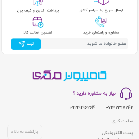
ارسال سریع به سراسر کشور
پرداخت آنلاین و کیف پول
مشاوره و راهنمای خرید
تضمین اصالت کالا
ثبت
نیاز به مشاوره دارید ؟
09199196264
07132317242
ساعت کاری
بازگشت به بالا
پست الکترونیکی