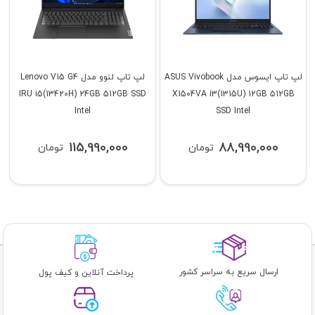
لپ تاپ ایسوس مدل ASUS Vivobook
لپ تاپ لنوو مدل Lenovo V15 G4
IRU i5(13420H) 24GB 512GB SSD
X1504VA i3(1315U) 12GB 512GB
Intel
SSD Intel
115,990,000
88,990,000
تومان
تومان
ارسال سریع به سراسر کشور
پرداخت آنلاین و کیف پول