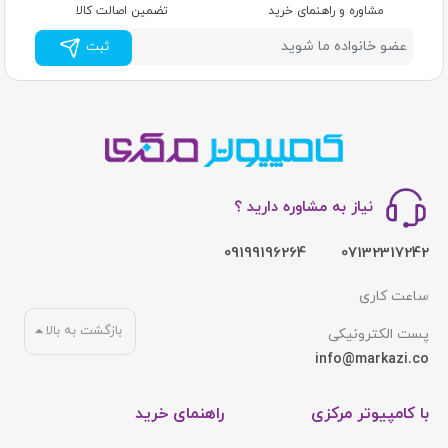
مشاوره و راهنمای خرید
تضمین اصالت کالا
ثبت
نیاز به مشاوره دارید ؟
09199196264
07132317242
ساعت کاری
بازگشت به بالا
پست الکترونیکی
info@markazi.co
با کامپیوتر مرکزی
راهنمای خرید