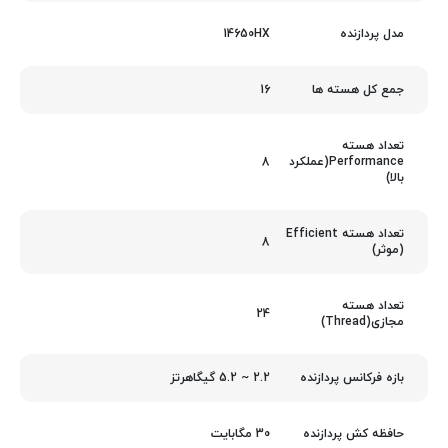
14650HX
مدل پردازنده
16
جمع کل هسته ها
تعداد هسته
8
Performance(عملکرد
بالا)
تعداد هسته Efficient
8
(موثر)
تعداد هسته
24
مجازی(Thread)
2.2 ~ 5.2 گیگاهرتز
بازه فرکانس پردازنده
30 مگابایت
حافظه کش پردازنده