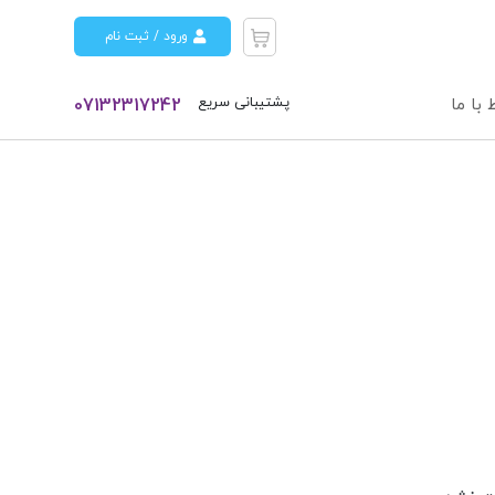
ورود / ثبت نام
پشتیبانی سریع
 با ما
07132317242