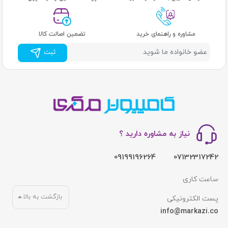
مشاوره و راهنمای خرید
تضمین اصالت کالا
ثبت
نیاز به مشاوره دارید ؟
09199196264
07132317242
ساعت کاری
بازگشت به بالا
پست الکترونیکی
info@markazi.co