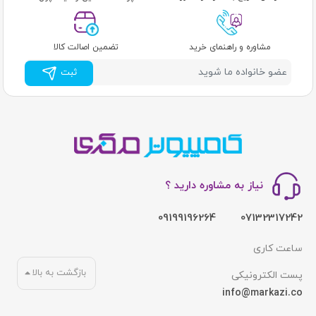
مشاوره و راهنمای خرید
تضمین اصالت کالا
ثبت
نیاز به مشاوره دارید ؟
09199196264
07132317242
ساعت کاری
بازگشت به بالا
پست الکترونیکی
info@markazi.co