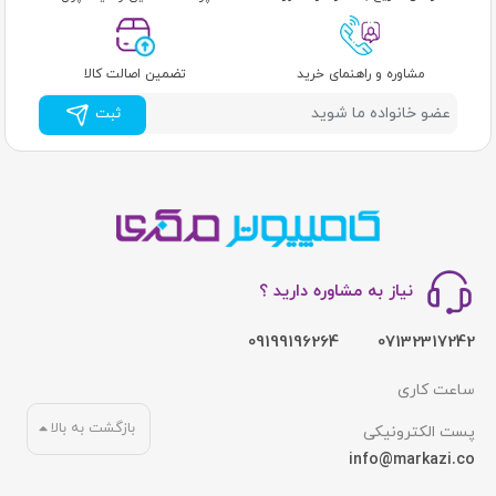
مشاوره و راهنمای خرید
تضمین اصالت کالا
ثبت
نیاز به مشاوره دارید ؟
09199196264
07132317242
ساعت کاری
بازگشت به بالا
پست الکترونیکی
info@markazi.co